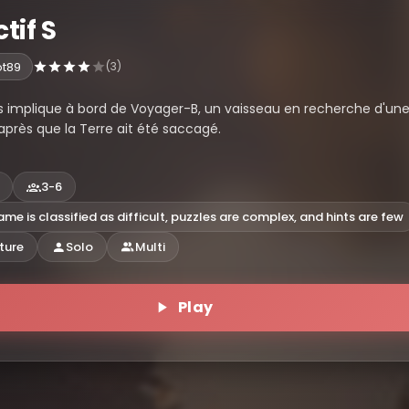
tif S
ot89
(3)
s implique à bord de Voyager-B, un vaisseau en recherche d'un
après que la Terre ait été saccagé.
3-6
ame is classified as difficult, puzzles are complex, and hints are few
ture
Solo
Multi
Play