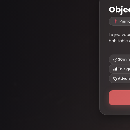
Objec
Pierr
Le jeu vou
habitable 
30min
This g
Adven