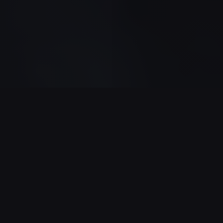
GAME STATISTICS
555
79%
NUMBER OF
SUCCESS RATE
SESSIONS
This rate can also
reflect the actual
Number of sessions